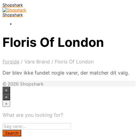
Shopshark
Shopshark
Floris Of London
Forside
/
Vare Brand
/
Floris Of London
Der blev ikke fundet nogle varer, der matcher dit valg.
© 2026 Shopshark
×
×
×
What are you looking for?