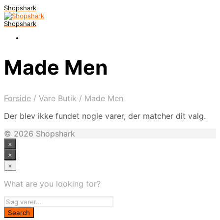
Shopshark
Shopshark
Made Men
Forside
/
Vare Butik
/
Made Men
Der blev ikke fundet nogle varer, der matcher dit valg.
© 2026 Shopshark
×
×
×
What are you looking for?